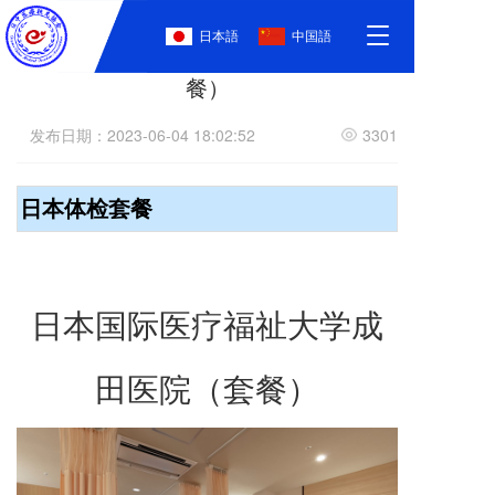
T
日本語
中国語
国际医疗福祉大学成田医院（女性套
o
g
餐）
g
l
发布日期：2023-06-04 18:02:52
3301
e
n
a
日本体检套餐
v
i
g
a
t
日本国际医疗福祉大学成
i
o
n
田医院（套餐）