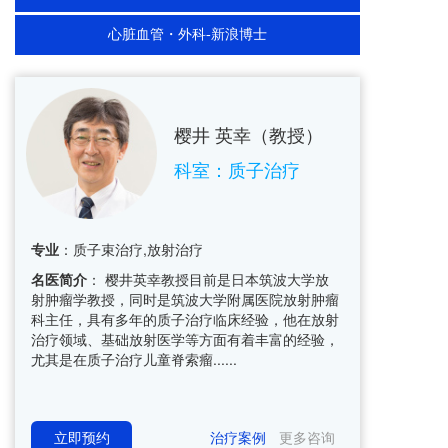
心脏血管・外科-新浪博士
樱井 英幸（教授）  
科室：质子治疗
专业
：质子束治疗,放射治疗
名医简介
： 樱井英幸教授目前是日本筑波大学放
射肿瘤学教授，同时是筑波大学附属医院放射肿瘤
科主任，具有多年的质子治疗临床经验，他在放射
治疗领域、基础放射医学等方面有着丰富的经验，
尤其是在质子治疗儿童脊索瘤......
立即预约
治疗案例
更多咨询