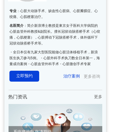
专业
：
心脏大动脉手术、缺血性心脏病、心脏瓣膜症、心
绞痛、心肌梗塞治疗。
名医简介
：
简介新浪博士教授是東京女子医科大学病院的
心脏血管外科教授&副院长。擅长冠状动脉搭桥手术（心绞
痛，心肌梗塞），心脏搏动下冠脉搭桥手术，体外循环下
冠状动脉搭桥手术等。
・全日本仅有九家大型医院能做心脏活体移植手术，新浪
医生执刀参与5例。・心脏外科手术执刀数全日本第一，海
量成功案例・心脏血管外科手术・心脏微创手术专家
立即预约
治疗案例
更多咨询
热门资讯
更多
系统建设中,敬请期待。