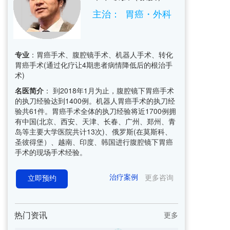
主治：  胃癌・外科    
专业
：胃癌手术、腹腔镜手术、机器人手术、转化
胃癌手术(通过化疗让4期患者病情降低后的根治手
术)
名医简介
： 到2018年1月为止，腹腔镜下胃癌手术
的执刀经验达到1400例。机器人胃癌手术的执刀经
验共61件。胃癌手术全体的执刀经验将近1700例拥
有中国(北京、西安、天津、长春、广州、郑州、青
岛等主要大学医院共计13次)、俄罗斯(在莫斯科、
圣彼得堡）、越南、印度、韩国进行腹腔镜下胃癌
手术的现场手术经验。
治疗案例
更多咨询
立即预约
热门资讯
更多