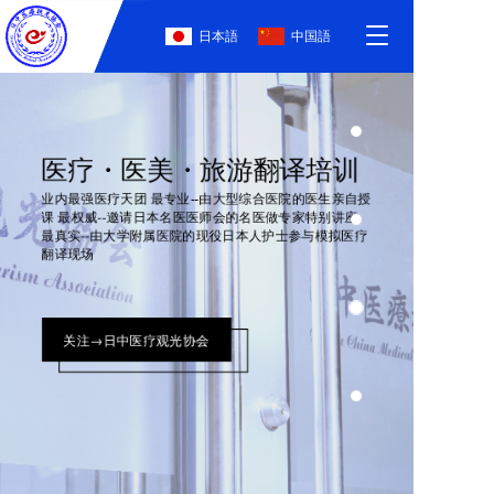
T
日本語
中国語
o
g
g
l
e
医疗・医美・旅游翻译培训
n
a
业内最强医疗天团 最专业--由大型综合医院的医生亲自授
v
课 最权威--邀请日本名医医师会的名医做专家特别讲座
i
最真实--由大学附属医院的现役日本人护士参与模拟医疗
翻译现场
g
a
t
i
关注→日中医疗观光协会
o
n