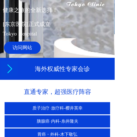
健康之旅的全新选择！
[东京医院]正式成立
Tokyo Hospital 
访问网站
海外权威性专家会诊
直通专家，超强医疗阵容
质子治疗·放疗科-樱井英幸
胰腺癌·内科-糸井隆夫
胃癌・外科-木下敬弘