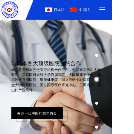
T
日本語
中国語
o
g
g
l
e
n
a
v
与日本各大顶级医院签约合作
i
g
倾心打造日本先进医疗机构合作平台，包括东京医科大学
医院、东京医科齿科大学附属医院、大阪重离子中心、东
a
京癌研有明医院、银座健康院、国立癌研中心病院、顺天
t
堂大学附属医院、国立国际医疗研究中心、三田病院、杉
i
山妇产医院等。
o
n
关注→日中医疗观光协会