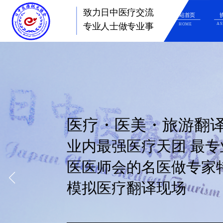
致力日中医疗交流
网站首页
AS
HOME
专业人士做专业事
业内最强医疗天团 最专业--由大型综合医院的医生亲自授课 最权威--邀请日本名
医疗・医美・旅游翻译培训
医医师会的名医做专家特别讲座 最真实--由大学附属医院的现役日本人护士参与
模拟医疗翻译现场
关注→日中医疗观光协会